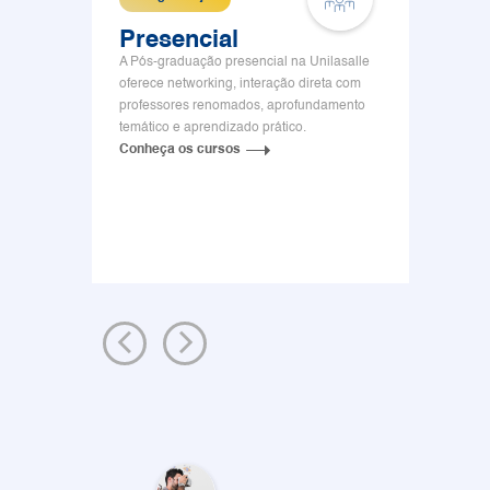
Presencial
Sem
A Pós-graduação presencial na Unilasalle
A Pós 
oferece networking, interação direta com
experiê
professores renomados, aprofundamento
do digit
temático e aprendizado prático.
Conhe
Conheça os cursos