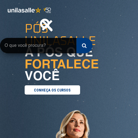
search
close
PÓS
UNILASALLE
A PÓS QUE
FORTALECE
VOCÊ
CONHEÇA OS CURSOS