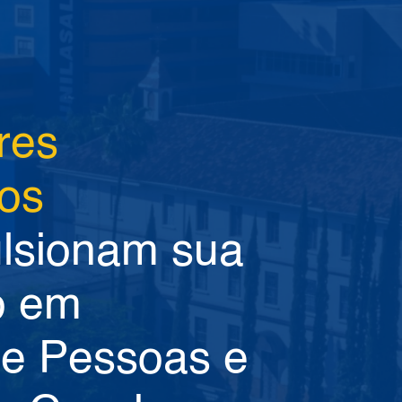
res
os
lsionam sua
o em
e Pessoas e