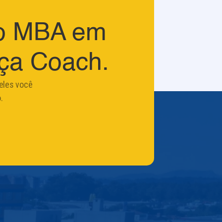
 o MBA em
ça Coach.
eles você
.