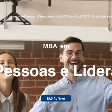
Inscreva-se
Presencial
Semipresencial
EAD Ao Vivo
EAD Online
Sobre as 
MBA
em
Pessoas e Lide
EAD Ao Vivo