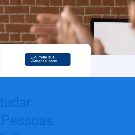
Simule sua
mensalidade
tudar
 Pessoas