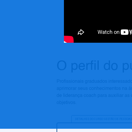
O perfil do p
Profissionais graduados interessa
aprimorar seus conhecimentos na á
de liderança coach para auxiliar a
objetivos.
DETALHES DO CURSO