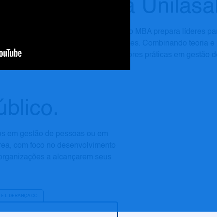
na Unilasa
Nosso MBA prepara líderes para
equipes. Combinando teoria e 
melhores práticas em gestão d
úblico.
dos em gestão de pessoas ou em
rea, com foco no desenvolvimento
s organizações a alcançarem seus
GESTÃO DE PESSOAS E LIDERANÇA COACH