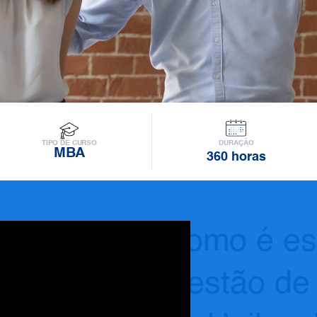
DURAÇÃO
TIPO DE CURSO
MBA
360 horas
Como é es
Gestão de