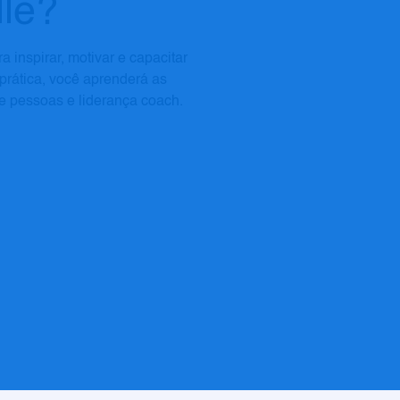
lle?
 inspirar, motivar e capacitar
prática, você aprenderá as
e pessoas e liderança coach.