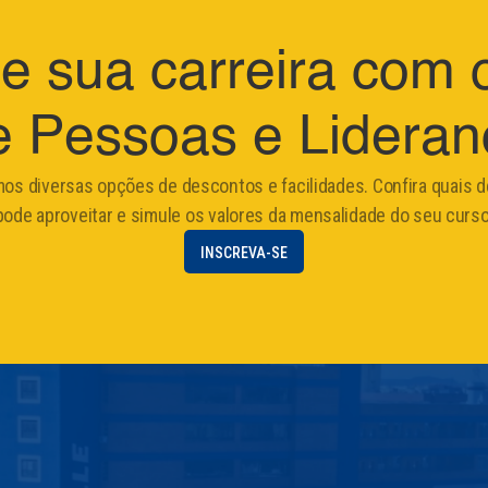
ne sua carreira com
e Pessoas e Lideran
os diversas opções de descontos e facilidades. Confira quais d
pode aproveitar e simule os valores da mensalidade do seu curso
INSCREVA-SE