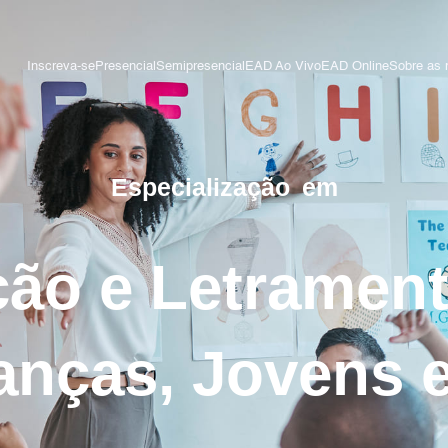
Inscreva-se
Presencial
Semipresencial
EAD Ao Vivo
EAD Online
Sobre as 
Especialização
em
ção e Letrament
anças, Jovens 