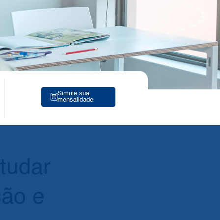
Simule sua
mensalidade
tudar
ção e