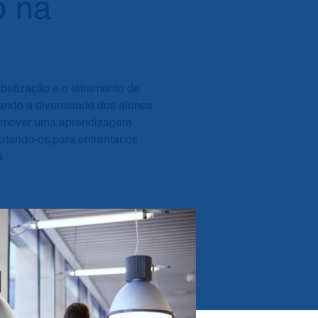
o na
?
betização e o letramento de
rando a diversidade dos alunos.
promover uma aprendizagem
citando-os para enfrentar os
a.