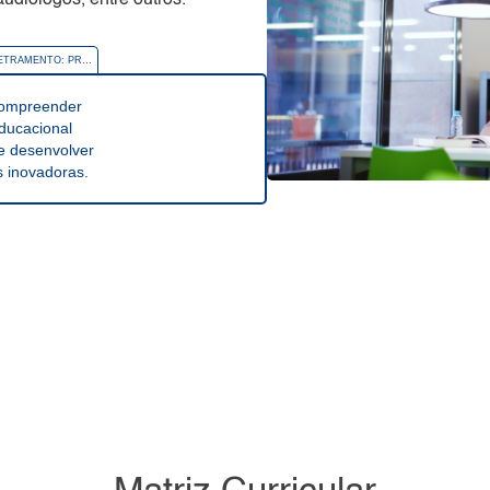
udiólogos, entre outros.
ALFABETIZAÇÃO E LETRAMENTO: PRÁTICAS PARA CRIANÇAS, JOVENS E ADULTOS
compreender
educacional
e desenvolver
s inovadoras.