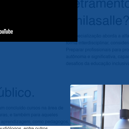
Letrament
Unilasalle
A Especialização aborda a alfa
forma interdisciplinar, conside
Preparar profissionais para 
autônoma e significativa, capa
desafios da educação inclusiv
úblico.
ham concluído cursos na área de
uras, e também para aqueles
e aprendizagem, como pedagogos,