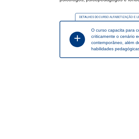
psicólogos, psicopedagogos e fonoa
DETALHES DO CURSO
O curso capacita para 
+
criticamente o cenário 
contemporâneo, além d
habilidades pedagógica