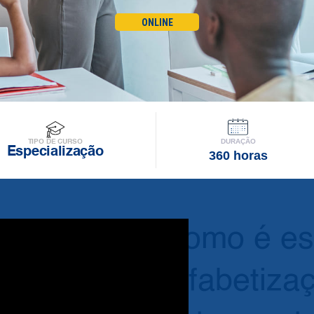
ONLINE
DURAÇÃO
TIPO DE CURSO
Especialização
360 horas
Como é es
Alfabetiza