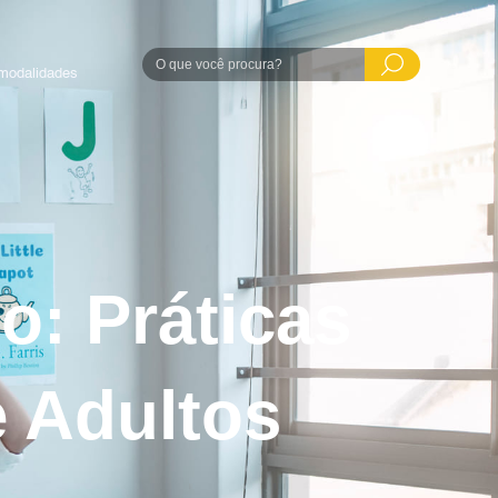
modalidades
o: Práticas
e Adultos