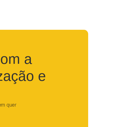
com a
zação e
em quer