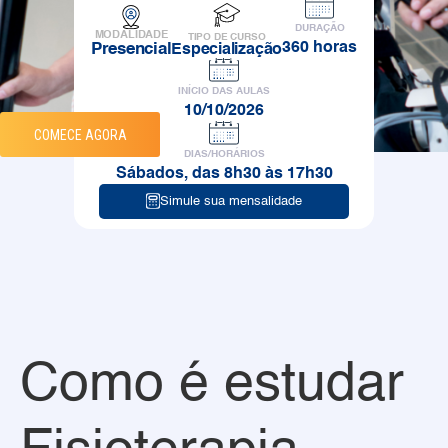
DURAÇÃO
MODALIDADE
TIPO DE CURSO
360 horas
Presencial
Especialização
INÍCIO DAS AULAS
10/10/2026
COMECE AGORA
DIAS/HORÁRIOS
Sábados, das 8h30 às 17h30
Simule sua mensalidade
Como é estudar