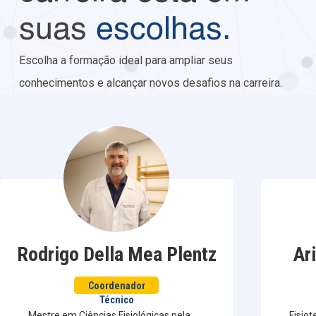
suas
escolhas.
Escolha a formação ideal para ampliar seus
conhecimentos e alcançar novos desafios na carreira.
Rodrigo Della Mea Plentz
Ar
Coordenador
Técnico
Mestre em Ciências Fisiológicas pela
Fisio