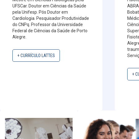
UFSCar. Doutor em Ciências da Saúde
ABRAF
pela Unifesp. Pós Doutor em
Bobat
Cardiologia. Pesquisador Produtividade
Médic
do CNPq. Professor da Universidade
Ciênc
Federal de Ciências da Saúde de Porto
Super
Alegre.
Fisio
Alegr
traum
+ CURRÍCULO LATTES
Serviç
+ C