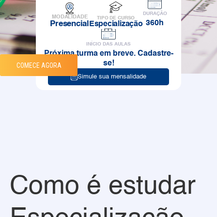
DURAÇÃO
MODALIDADE
TIPO DE CURSO
360h
Presencial
Especialização
INÍCIO DAS AULAS
Próxima turma em breve. Cadastre-
se!
COMECE AGORA
Simule sua mensalidade
Como é estudar