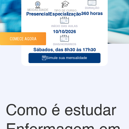
PRESENCIAL
DURAÇÃO
MODALIDADE
TIPO DE CURSO
360 horas
Presencial
Especialização
INÍCIO DAS AULAS
10/10/2026
COMECE AGORA
DIAS/HORÁRIOS
Sábados, das 8h30 às 17h30
Simule sua mensalidade
Como é estudar