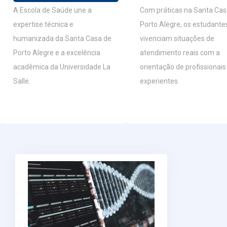
A Escola de Saúde une a
Com práticas na Santa Cas
expertise técnica e
Porto Alegre, os estudante
humanizada da Santa Casa de
vivenciam situações de
Porto Alegre e a excelência
atendimento reais com a
acadêmica da Universidade La
orientação de profissionais
Salle.
experientes.