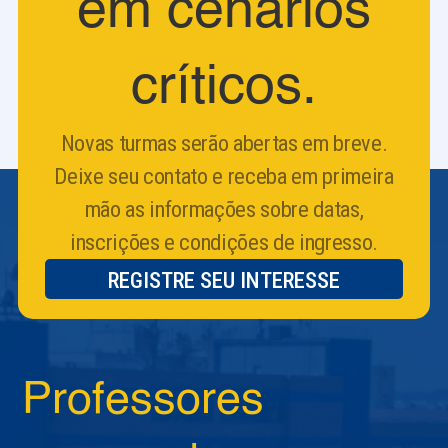
em cenários
críticos.
Novas turmas serão abertas em breve.
Deixe seu contato e receba em primeira
mão as informações sobre datas,
inscrições e condições de ingresso.
REGISTRE SEU INTERESSE
Professores