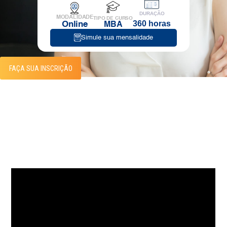
DURAÇÃO
MODALIDADE
TIPO DE CURSO
360 horas
Online
MBA
Simule sua mensalidade
FAÇA SUA INSCRIÇÃO