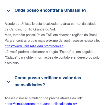
keyboard_arrow_down
Onde posso encontrar a Unilasalle?
A sede da Unilasalle está localizada na área central da cidade
de Canoas, no Rio Grande do Sul.
Mas, também possui Polos EAD em diversas regiões do Brasil.
Para encontrar o polo mais próximo de você, acesse nosso site:
https://www.unilasalle.edu.br/introducao
Lá, você poderá selecionar a opção "Estado" e, em seguida,
"Cidade" para obter informações de contato e endereço do polo
escolhido.
Como posso verificar o valor das
keyboard_arrow_down
mensalidades?
Acesse o nosso simulador de preços através do link:
https://simuladorposgraduacao.unilasalle.edu.br/